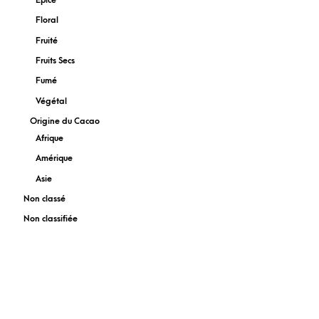
Épicé
Floral
Fruité
Fruits Secs
Fumé
Végétal
Origine du Cacao
Afrique
Amérique
Asie
Non classé
Non classifiée