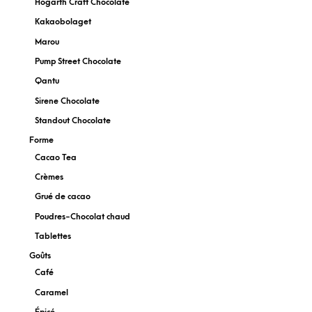
Hogarth Craft Chocolate
Kakaobolaget
Marou
Pump Street Chocolate
Qantu
Sirene Chocolate
Standout Chocolate
Forme
Cacao Tea
Crèmes
Grué de cacao
Poudres-Chocolat chaud
Tablettes
Goûts
Café
Caramel