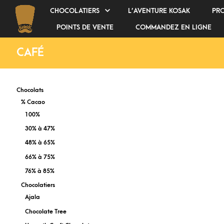
CHOCOLATIERS
L’AVENTURE KOSAK
PR
POINTS DE VENTE
COMMANDEZ EN LIGNE
CAFÉ
Chocolats
% Cacao
100%
30% à 47%
48% à 65%
66% à 75%
76% à 85%
Chocolatiers
Ajala
Chocolate Tree