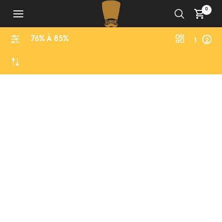
0
76% À 85%
1
2