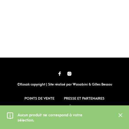
©Kosak copyright | Site réalisé par
Wasabini
&
Gilles Bessou
POINTS DE VENTE
PRESSE ET PARTENAIRES
MENTIONS LÉGALES
Aucun produit ne correspond à votre
CONDITIONS GÉNÉRALES DE VENTE
sélection.