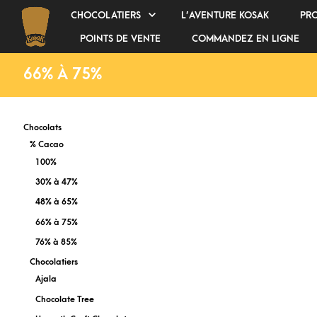
CHOCOLATIERS
L’AVENTURE KOSAK
PR
POINTS DE VENTE
COMMANDEZ EN LIGNE
66% À 75%
Chocolats
% Cacao
100%
30% à 47%
48% à 65%
66% à 75%
76% à 85%
Chocolatiers
Ajala
Chocolate Tree