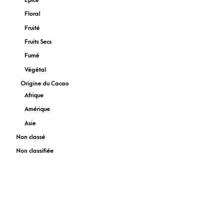
Épicé
Floral
Fruité
Fruits Secs
Fumé
Végétal
Origine du Cacao
Afrique
Amérique
Asie
Non classé
Non classifiée