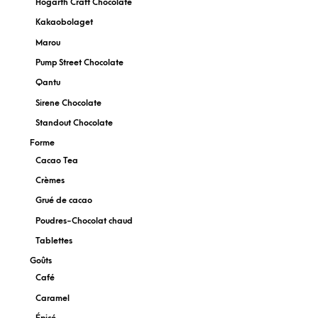
Hogarth Craft Chocolate
Kakaobolaget
Marou
Pump Street Chocolate
Qantu
Sirene Chocolate
Standout Chocolate
Forme
Cacao Tea
Crèmes
Grué de cacao
Poudres-Chocolat chaud
Tablettes
Goûts
Café
Caramel